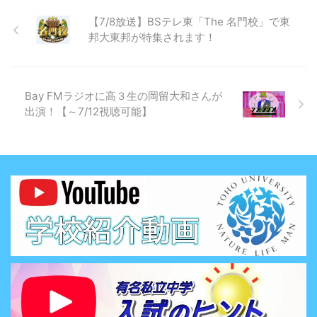
【7/8放送】BSテレ東「The 名門校」で東
邦大東邦が特集されます！
Bay FMラジオに高３生の岡留大和さんが
出演！【～7/12視聴可能】