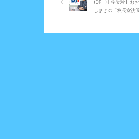
tQR【中学受験】お
しまさの「校長室訪