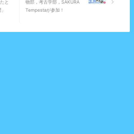
おたと
物部，考古学部，SAKURA
問」
Tempestaが参加！