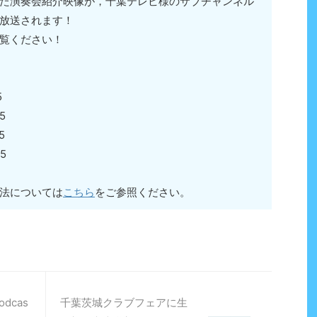
た演奏会紹介映像が，千葉テレビ様のサブチャンネル
放送されます！
覧ください！
5
5
5
5
法については
こちら
をご参照ください。
dcas
千葉茨城クラブフェアに生